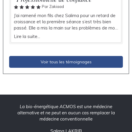
Par Zakiaad
J’ai ramené mon fils chez Salima pour un retard de
croissance et la première séance s’est très bien
passé. Elle a mis la main sur les problèmes de mon
fils et maintenant on travaille ensemble pour les
Lire la suite...
surmonter. Elle est une personne compétente et
très emphatique qui inspire confiance. Mon fils
s’est senti à l’aise et nous aussi. Je vous
recommande les yeux fermés les services de
Voir tous les témoignages
Salima.
La bio-énergétique ACMOS est une médecine
alternative et ne peut en aucun cas remplacer la
médecine conventionnelle
Salima LAKRIB