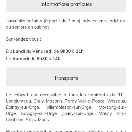
Informations pratiques
J'accueille enfants (à partir de 7 ans), adolescents, adultes
ou seniors en cabinet
Sur rendez vous :
Du
Lundi
au
Vendredi
de
9h30
à
21h
Le
Samedi
de
9h30
à
14h
Transports
Le cabinet est accessible à tous les habitants du 91 :
Longjumeau, Chilly-Mazarin, Paray-Vieille-Poste, Wissous,
Épinay-sur-Orge, Villemoisson-sur-Orge, Morsang-sur-
Orge, Savigny-sur-Orge, Juvisy-sur-Orge, Massy, Viry-
Châtillon, Athis-Mons.
Pour toute information supplémentaire, n'hésitez pas à me